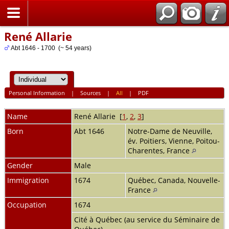
Home
René Allarie
Abt 1646 - 1700 (~ 54 years)
Personal Information
|
Sources
|
All
|
PDF
Name
René
Allarie
[
1
,
2
,
3
]
Born
Abt 1646
Notre-Dame de Neuville,
év. Poitiers, Vienne, Poitou-
Charentes, France
Gender
Male
Immigration
1674
Québec, Canada, Nouvelle-
France
Occupation
1674
Cité à Québec (au service du Séminaire de