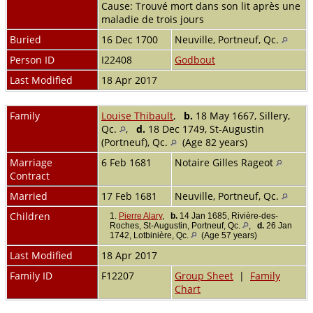
Cause: Trouvé mort dans son lit après une
maladie de trois jours
Buried
16 Dec 1700
Neuville, Portneuf, Qc.
Person ID
I22408
Godbout
Last Modified
18 Apr 2017
Family
Louise Thibault
,
b.
18 May 1667, Sillery,
Qc.
,
d.
18 Dec 1749, St-Augustin
(Portneuf), Qc.
(Age 82 years)
Marriage
6 Feb 1681
Notaire Gilles Rageot
Contract
Married
17 Feb 1681
Neuville, Portneuf, Qc.
Children
1.
Pierre Alary
,
b.
14 Jan 1685, Rivière-des-
Roches, St-Augustin, Portneuf, Qc.
,
d.
26 Jan
1742, Lotbinière, Qc.
(Age 57 years)
Last Modified
18 Apr 2017
Family ID
F12207
Group Sheet
|
Family
Chart