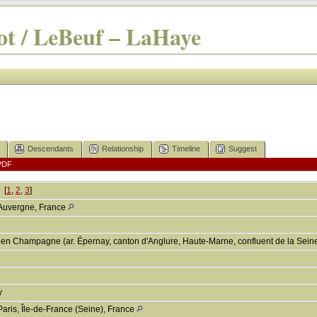
t / LeBeuf – LaHaye
Descendants
Relationship
Timeline
Suggest
PDF
[
1
,
2
,
3
]
Auvergne, France
 en Champagne (ar. Épernay, canton d'Anglure, Haute-Marne, confluent de la Seine
ly
Paris, Île-de-France (Seine), France