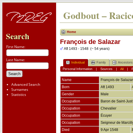
Godbout – Racico
Home
Search
François de Salazar
First Name:
Aft 1493 - 1548 (~ 54 years)
Last Name:
Individual
Family
Ancestors
Personal Information
|
Sources
|
All
|
Name
François
de Salazar
Advanced Search
Born
Aft 1493
Surnames
Statistics
Gender
Male
Occupation
Baron de Saint-Just
Occupation
Chevalier
Occupation
Écuyer
Occupation
Seigneur de Marcil
Died
9 Apr 1548