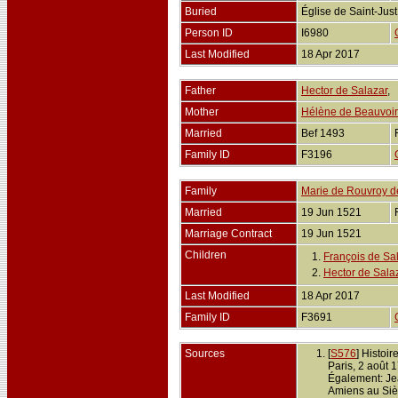
Buried
Église de Saint-Ju
Person ID
I6980
Last Modified
18 Apr 2017
Father
Hector de Salazar
,
Mother
Hélène de Beauvoir
Married
Bef 1493
Family ID
F3196
Family
Marie de Rouvroy d
Married
19 Jun 1521
Marriage Contract
19 Jun 1521
Children
1.
François de Sa
2.
Hector de Sala
Last Modified
18 Apr 2017
Family ID
F3691
Sources
[
S576
] Histoi
Paris, 2 août 
Également: Je
Amiens au Sièg