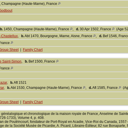
st, Champagne (Haute-Marne), France
Godbout
b.
1450, Champagne (Haute-Marne), France
,
d.
30 Apr 1502, France
(Age 52
-Chastellux
,
b.
Abt 1470, Bourgogne, Marne, Aisne, France
,
d.
Bef 1546, Fran
France
Group Sheet
|
Family Chart
e Saint-Simon
,
b.
Bef 1500, France
France
lazar
,
b.
Aft 1521
zar
,
b.
Abt 1530, Champagne (Haute-Marne), France
,
d.
Aft 1585, France
(Age
Group Sheet
|
Family Chart
re généalogique et chronologique de la maison royale de France, Anselme de Saint
1726-1733), Volume 4, p. 408.
an de Poutrincourt, fondateur de Port-Royal en Acadie, Vice-Roi du Canada, 1557-
e de la Société Musée de Picardie, A. Picard, Libraire-Éditeur, 82 rue Bonaparte, 